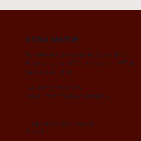
ILONA MAZUR
Zertifizierter Gesundheits-Coach (FH)
Bewegungs- und Tanztherapeutin BTD®
Supervisorin BTD
Tel: +49 30 8871 9292
Email:
info@coaching-mazur.de
Träger: MVZ Prof. Greven
GmbH